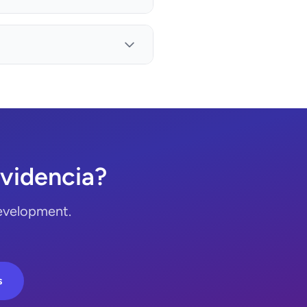
videncia?
evelopment.
s