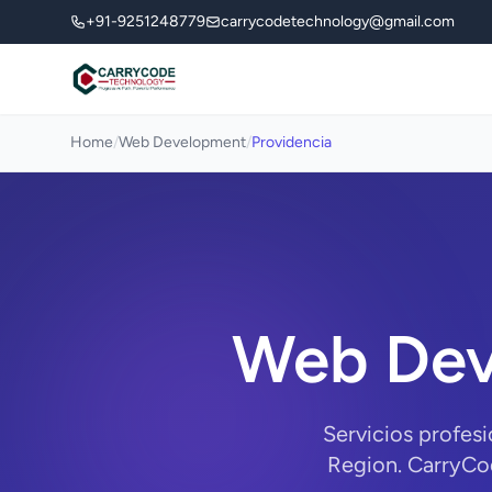
+91-9251248779
carrycodetechnology@gmail.com
Home
/
Web Development
/
Providencia
Web Dev
Servicios profes
Region. CarryCod