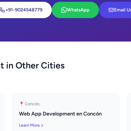
+91-9024548779
WhatsApp
Email U
in Other Cities
📍 Concón,
Web App Development en Concón
Learn More