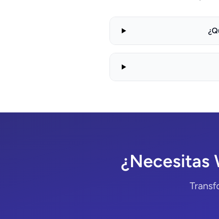
¿Q
¿Necesitas 
Transf