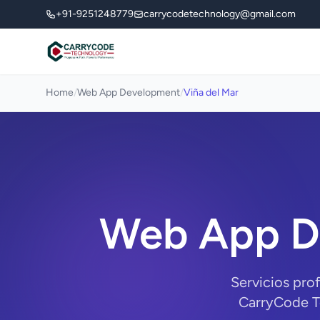
+91-9251248779
carrycodetechnology@gmail.com
Home
/
Web App Development
/
Viña del Mar
Web App De
Servicios pro
CarryCode Te