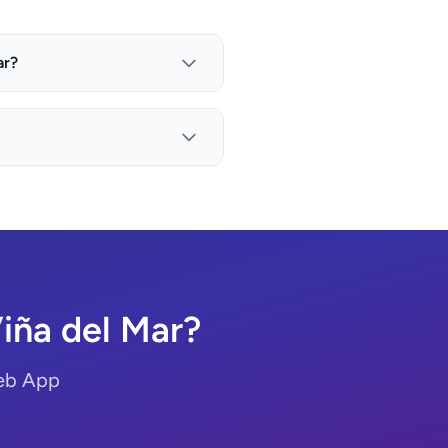
ar?
iña del Mar?
Web App