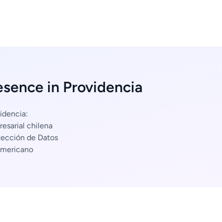
esence in Providencia
idencia:
esarial chilena
tección de Datos
americano