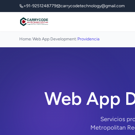
+91-9251248779
carrycodetechnology@gmail.com
Home
/
Web App Development
/
Providencia
Web App D
Servicios pr
Metropolitan Re