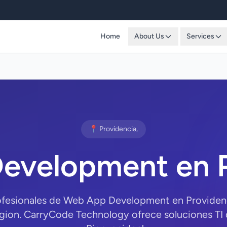
Home
About Us
Services
📍 Providencia,
evelopment en P
ofesionales de Web App Development en Providen
gion. CarryCode Technology ofrece soluciones TI d