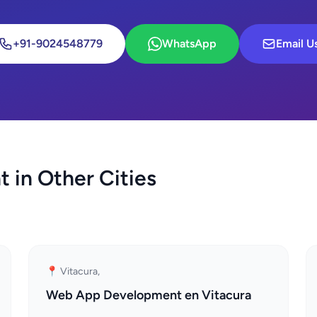
+91-9024548779
WhatsApp
Email U
in Other Cities
📍 Vitacura,
Web App Development en Vitacura