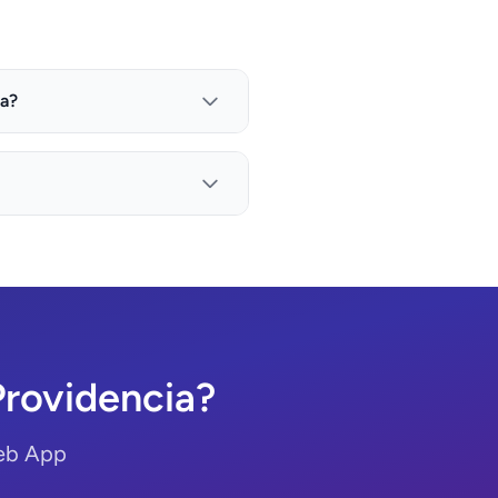
ia?
rovidencia?
Web App