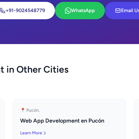
+91-9024548779
WhatsApp
Email U
in Other Cities
📍 Pucón,
Web App Development en Pucón
Learn More