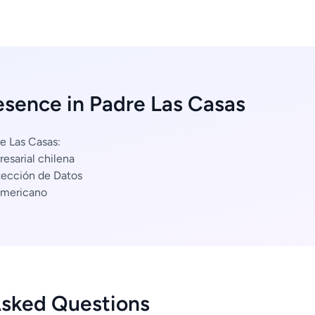
esence in Padre Las Casas
e Las Casas:
esarial chilena
tección de Datos
americano
Asked Questions