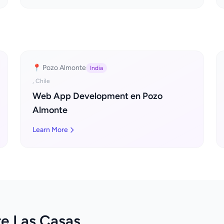
📍 Pozo Almonte
India
, Chile
Web App Development en Pozo
Almonte
Learn More
re Las Casas