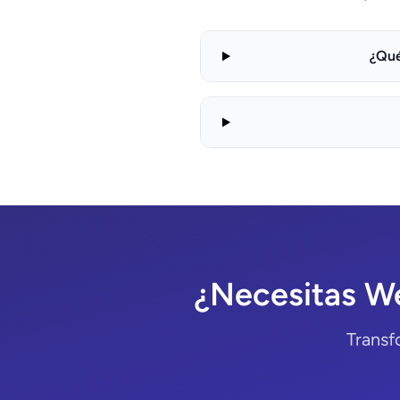
¿Qué
¿Necesitas W
Transf