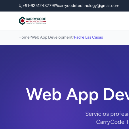
+91-9251248779
carrycodetechnology@gmail.com
Home
/
Web App Development
/
Padre Las Casas
Web App Dev
Servicios profes
CarryCode Te