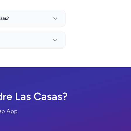
sas?
re Las Casas?
Web App