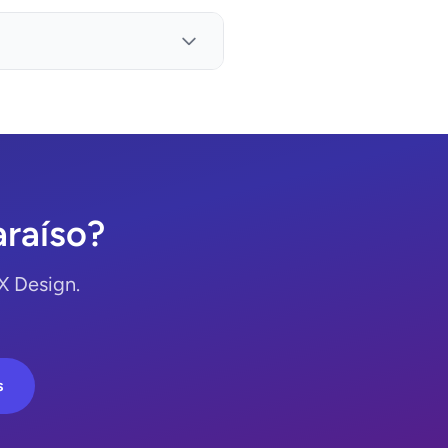
araíso?
X Design.
s