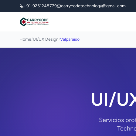
+91-9251248779
carrycodetechnology@gmail.com
Home
/
UI/UX Design
/
Valparaíso
UI/UX
Servicios pro
Techno