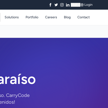
Login
₹
INR
Solutions
Portfolio
Careers
Blog
Contact
araíso
íso. CarryCode
enidos!