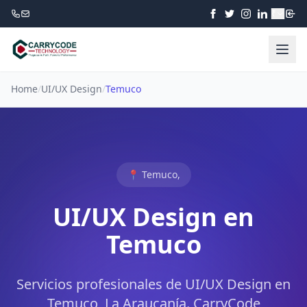
₹
Home
/
UI/UX Design
/
Temuco
📍 Temuco,
UI/UX Design en
Temuco
Servicios profesionales de UI/UX Design en
Temuco, La Araucanía. CarryCode