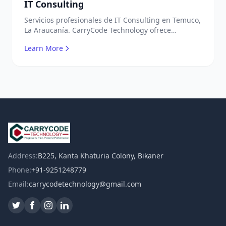
IT Consulting
Servicios profesionales de IT Consulting en Temuco,
La Araucanía. CarryCode Technology ofrece
soluciones TI de clase mundial. ¡Bienvenidos!
Learn More
Address:
B225, Kanta Khaturia Colony, Bikaner
Phone:
+91-9251248779
Email:
carrycodetechnology@gmail.com