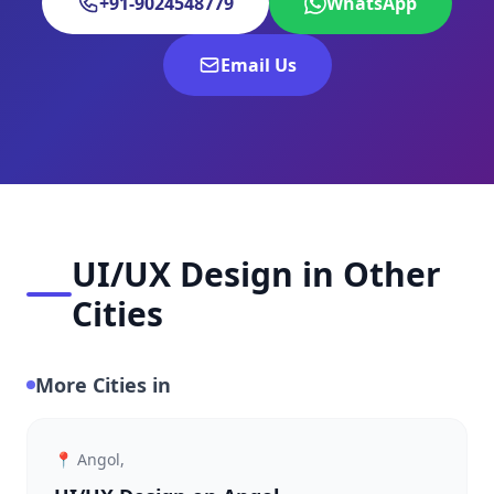
+91-9024548779
WhatsApp
Email Us
UI/UX Design in Other
Cities
More Cities in
📍 Angol,