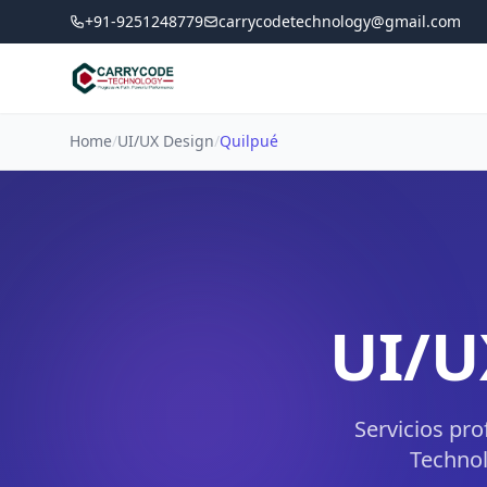
+91-9251248779
carrycodetechnology@gmail.com
Home
/
UI/UX Design
/
Quilpué
UI/U
Servicios pr
Technol