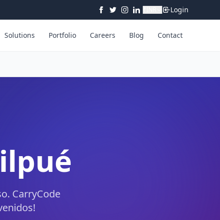
Login
₹
INR
Solutions
Portfolio
Careers
Blog
Contact
ilpué
so. CarryCode
venidos!