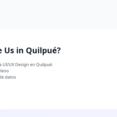
 Us in Quilpué?
a UI/UX Design en Quilpué:
ileno
de datos