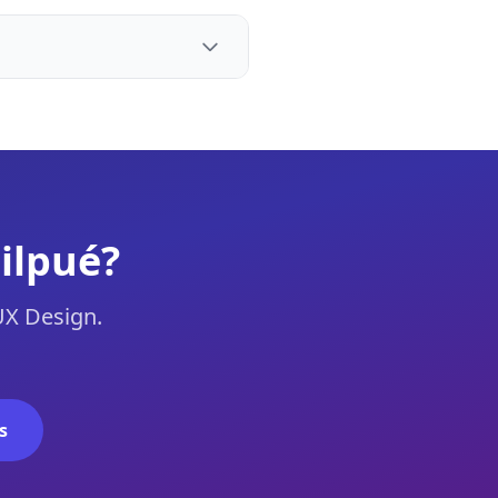
ilpué?
UX Design.
s