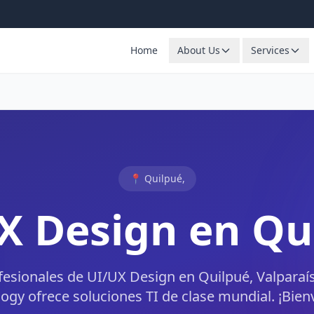
Home
About Us
Services
📍 Quilpué,
X Design en Qu
ofesionales de UI/UX Design en Quilpué, Valparaí
ogy ofrece soluciones TI de clase mundial. ¡Bien