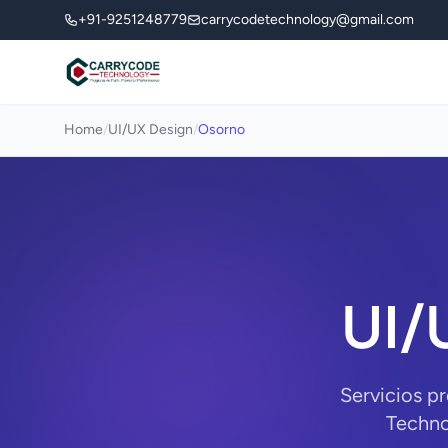
+91-9251248779
carrycodetechnology@gmail.com
Home
/
UI/UX Design
/
Osorno
UI/
Servicios p
Techno