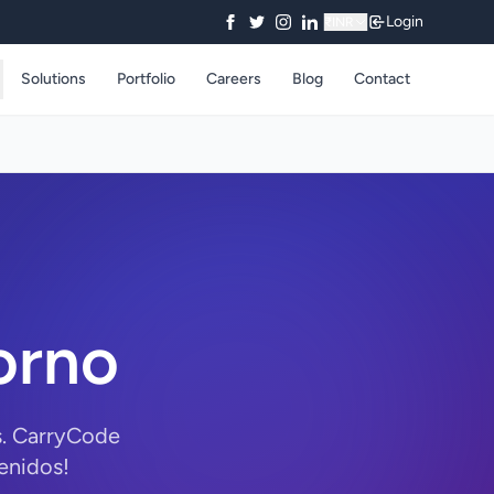
Login
₹
INR
Solutions
Portfolio
Careers
Blog
Contact
orno
s. CarryCode
enidos!