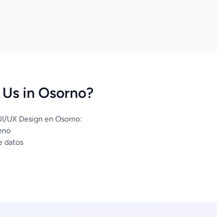
Us in Osorno?
UI/UX Design en Osorno:
eno
e datos