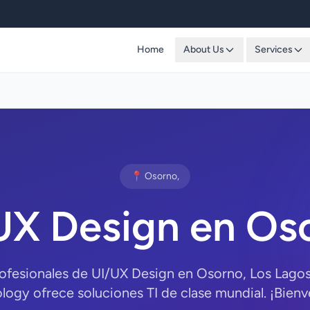
Home
About Us
Services
📍 Osorno,
UX Design en Os
rofesionales de UI/UX Design en Osorno, Los Lago
logy ofrece soluciones TI de clase mundial. ¡Bienv