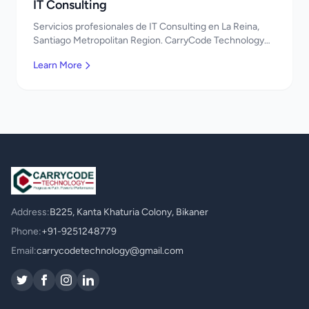
IT Consulting
Servicios profesionales de IT Consulting en La Reina,
Santiago Metropolitan Region. CarryCode Technology
ofrece soluciones TI de clase mundial. ¡Bienvenidos!
Learn More
Address:
B225, Kanta Khaturia Colony, Bikaner
Phone:
+91-9251248779
Email:
carrycodetechnology@gmail.com