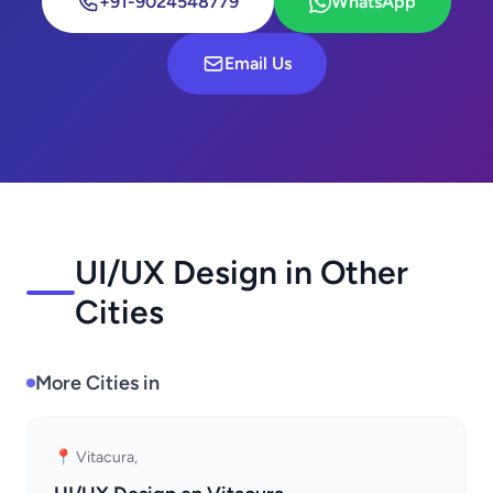
+91-9024548779
WhatsApp
Email Us
UI/UX Design in Other
Cities
More Cities in
📍 Vitacura,