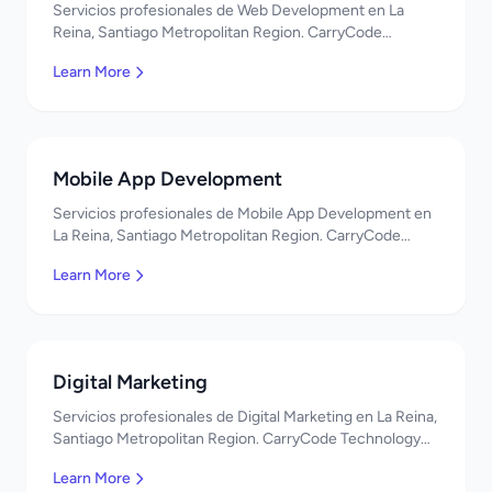
Servicios profesionales de Web Development en La
Reina, Santiago Metropolitan Region. CarryCode
Technology ofrece soluciones TI de clase mundial.
Learn More
¡Bienvenidos!
Mobile App Development
Servicios profesionales de Mobile App Development en
La Reina, Santiago Metropolitan Region. CarryCode
Technology ofrece soluciones TI de clase mundial.
Learn More
¡Bienvenidos!
Digital Marketing
Servicios profesionales de Digital Marketing en La Reina,
Santiago Metropolitan Region. CarryCode Technology
ofrece soluciones TI de clase mundial. ¡Bienvenidos!
Learn More