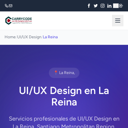
₹
Home
/
UI/UX Design
/
La Reina
📍 La Reina,
UI/UX Design en La
Reina
Servicios profesionales de UI/UX Design en
La Reina, Santiago Metropolitan Region.