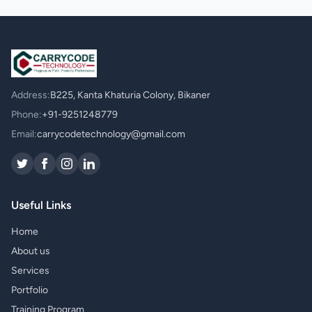
Address:
B225, Kanta Khaturia Colony, Bikaner
Phone:
+91-9251248779
Email:
carrycodetechnology@gmail.com
Useful Links
Home
About us
Services
Portfolio
Training Program