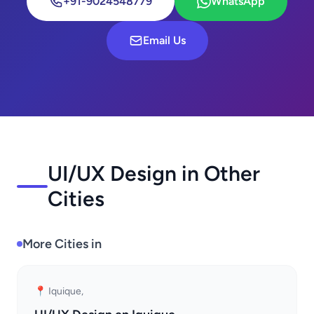
+91-9024548779
WhatsApp
Email Us
UI/UX Design in Other
Cities
More Cities in
📍 Iquique,