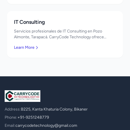
IT Consulting
Servicios profesionales de IT Consulting en Pozo
Almonte, Tarapacá. CarryCode Technology ofrece
soluciones TI de clase mundial. ¡Bienvenidos!
Learn More
Address:
B225, Kanta Khaturia Colony, Bikaner
Phone:
+91-9251248779
Email:
carrycodetechnology@gmail.com