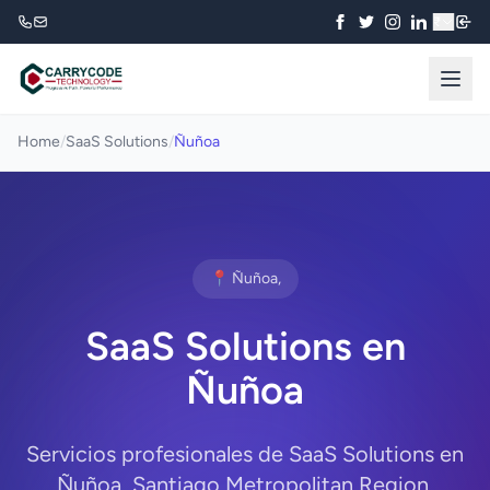
₹
Home
/
SaaS Solutions
/
Ñuñoa
📍 Ñuñoa,
SaaS Solutions en
Ñuñoa
Servicios profesionales de SaaS Solutions en
Ñuñoa, Santiago Metropolitan Region.