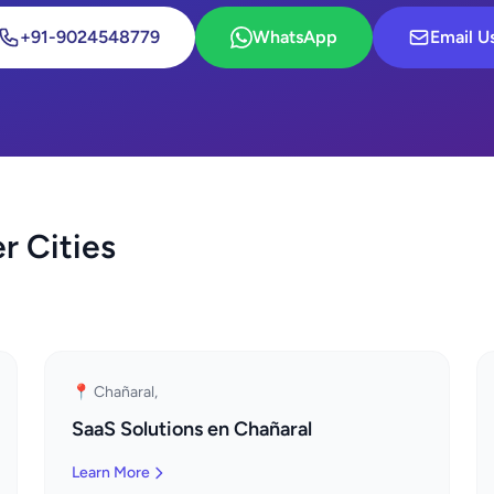
+91-9024548779
WhatsApp
Email U
r Cities
📍 Chañaral,
SaaS Solutions en Chañaral
Learn More