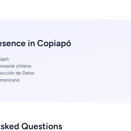
esence in Copiapó
iapó:
esarial chilena
tección de Datos
americano
Asked Questions