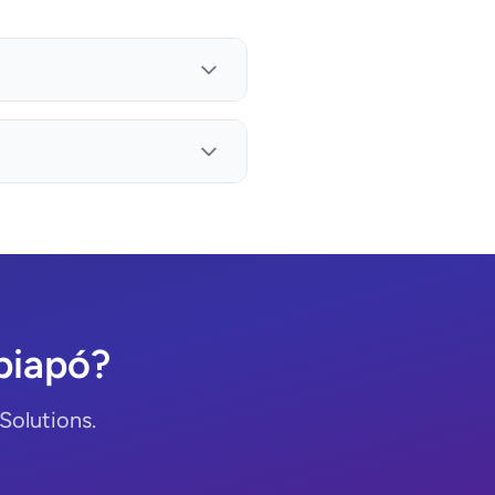
piapó?
Solutions.