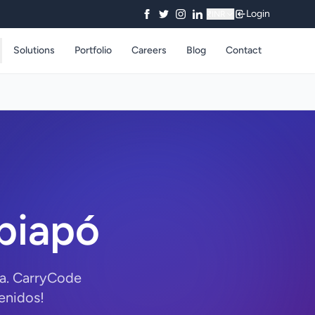
Login
₹
INR
Solutions
Portfolio
Careers
Blog
Contact
piapó
ma. CarryCode
enidos!