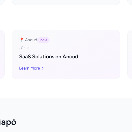
📍 Ancud
India
, Chile
SaaS Solutions en Ancud
Learn More
iapó