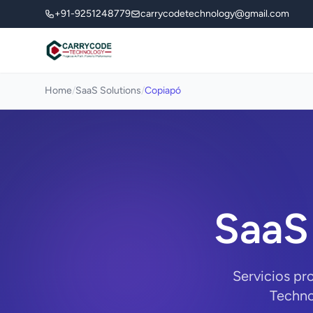
+91-9251248779
carrycodetechnology@gmail.com
Home
/
SaaS Solutions
/
Copiapó
SaaS
Servicios pr
Techno