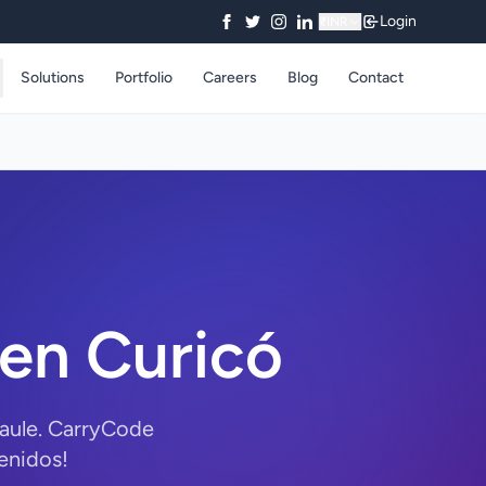
Login
₹
INR
Solutions
Portfolio
Careers
Blog
Contact
en Curicó
aule. CarryCode
enidos!