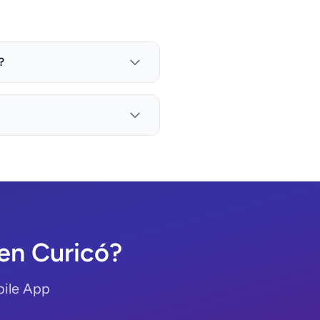
?
en Curicó?
bile App