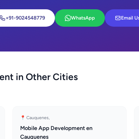
+91-9024548779
WhatsApp
Email U
nt in Other Cities
📍 Cauquenes,
Mobile App Development en
Cauquenes