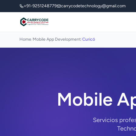
+91-9251248779
carrycodetechnology@gmail.com
Home
/
Mobile App Development
/
Curicó
Mobile A
Servicios prof
Techno