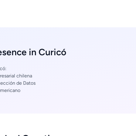
esence in Curicó
có:
esarial chilena
tección de Datos
americano