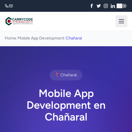
₹
Home
/
Mobile App Development
/
Chañaral
📍 Chañaral,
Mobile App
Development en
Chañaral