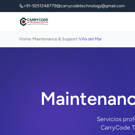
+91-9251248779
carrycodetechnology@gmail.com
Home
/
Maintenance & Support
/
Viña del Mar
Maintenanc
Servicios pro
CarryCode Te