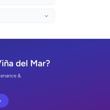
iña del Mar?
ntenance &
s