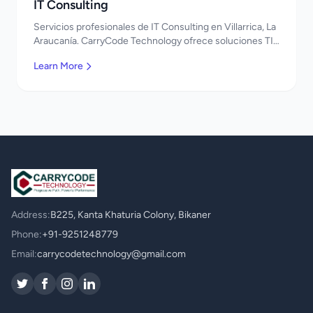
IT Consulting
Servicios profesionales de IT Consulting en Villarrica, La
Araucanía. CarryCode Technology ofrece soluciones TI
de clase mundial. ¡Bienvenidos!
Learn More
Address:
B225, Kanta Khaturia Colony, Bikaner
Phone:
+91-9251248779
Email:
carrycodetechnology@gmail.com