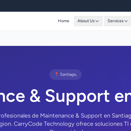
Home
About Us
Services
📍 Santiago,
nce & Support en
rofesionales de Maintenance & Support en Santia
gion. CarryCode Technology ofrece soluciones TI d