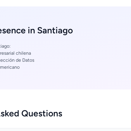
esence in Santiago
iago:
esarial chilena
tección de Datos
americano
Asked Questions