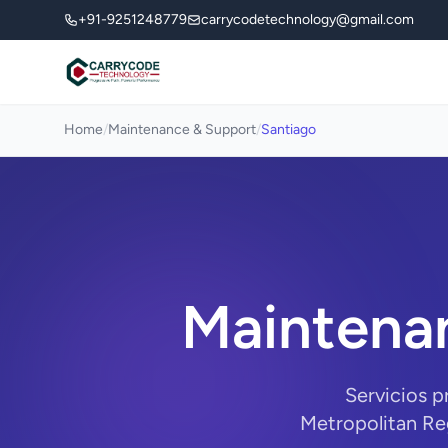
+91-9251248779
carrycodetechnology@gmail.com
Home
/
Maintenance & Support
/
Santiago
Maintena
Servicios p
Metropolitan Re