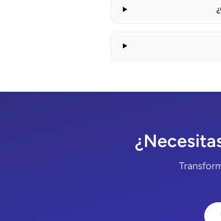
¿
¿Necesita
Transform