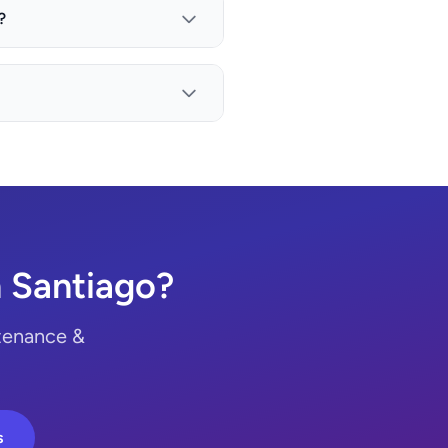
?
 Santiago?
ntenance &
s