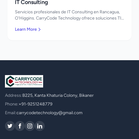
IT Consulting
Servicios profesionales de IT Consulting en Rancagua,
O'Higgins. CarryCode Technology ofrece soluciones TI
de clase mundial. ¡Bienvenidos!
Learn More
Address:
B225, Kanta Khaturia Colony, Bikaner
Phone:
+91-9251248779
Email:
carrycodetechnology@gmail.com