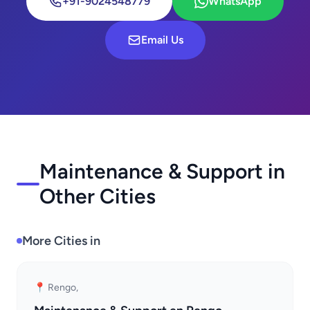
+91-9024548779
WhatsApp
Email Us
Maintenance & Support in
Other Cities
More Cities in
📍 Rengo,