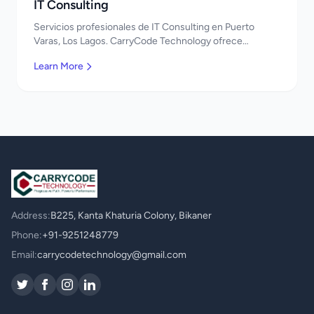
IT Consulting
Servicios profesionales de IT Consulting en Puerto
Varas, Los Lagos. CarryCode Technology ofrece
soluciones TI de clase mundial. ¡Bienvenidos!
Learn More
Address:
B225, Kanta Khaturia Colony, Bikaner
Phone:
+91-9251248779
Email:
carrycodetechnology@gmail.com