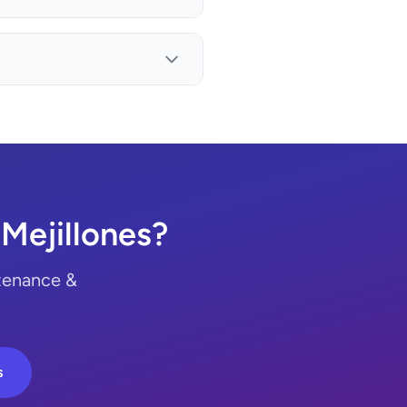
Mejillones?
ntenance &
s