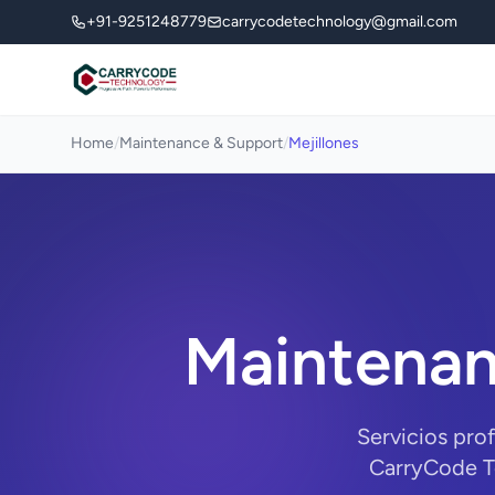
+91-9251248779
carrycodetechnology@gmail.com
Home
/
Maintenance & Support
/
Mejillones
Maintenan
Servicios pro
CarryCode Te