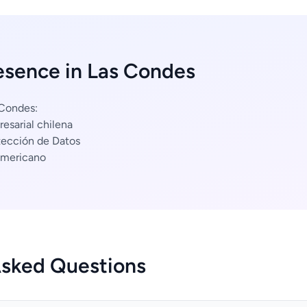
esence in Las Condes
 Condes:
esarial chilena
tección de Datos
americano
Asked Questions