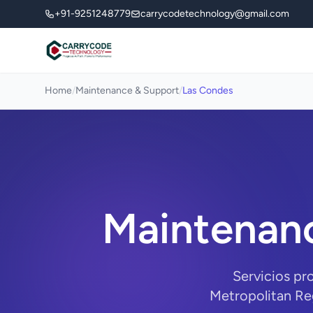
+91-9251248779
carrycodetechnology@gmail.com
Home
/
Maintenance & Support
/
Las Condes
Maintenanc
Servicios pr
Metropolitan Re