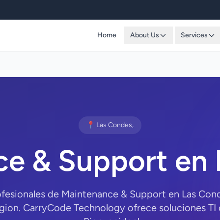
Home
About Us
Services
📍 Las Condes,
e & Support en
ofesionales de Maintenance & Support en Las Con
gion. CarryCode Technology ofrece soluciones TI d