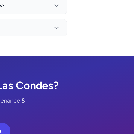
s?
Las Condes?
ntenance &
s