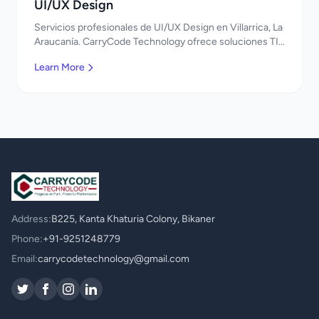
UI/UX Design
Servicios profesionales de UI/UX Design en Villarrica, La
Araucanía. CarryCode Technology ofrece soluciones TI
de clase mundial. ¡Bienvenidos!
Learn More
Address:
B225, Kanta Khaturia Colony, Bikaner
Phone:
+91-9251248779
Email:
carrycodetechnology@gmail.com