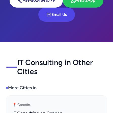
+91-9024548779
WhatsApp
Email Us
IT Consulting in Other
Cities
More Cities in
📍 Concón,