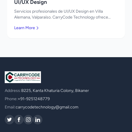
UI/UX Design
Servicios profesionales de UI/UX Design en Villa
Alemana, Valparaíso. CarryCode Technology ofrece
soluciones TI de clase mundial. ¡Bienvenidos!
Learn More
Address:
B225, Kanta Khaturia Colony, Bikaner
Phone:
+91-9251248779
Email:
carrycodetechnology@gmail.com