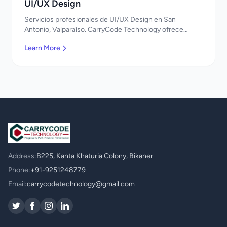
UI/UX Design
Servicios profesionales de UI/UX Design en San
Antonio, Valparaíso. CarryCode Technology ofrece
soluciones TI de clase mundial. ¡Bienvenidos!
Learn More
Address:
B225, Kanta Khaturia Colony, Bikaner
Phone:
+91-9251248779
Email:
carrycodetechnology@gmail.com