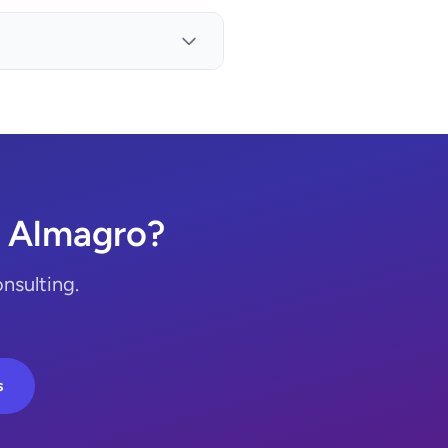
e Almagro?
nsulting.
s