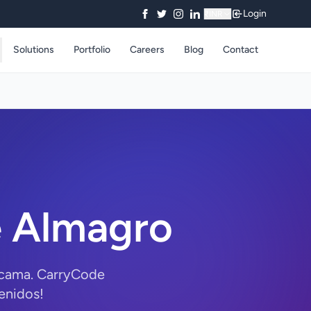
Login
₹
INR
Solutions
Portfolio
Careers
Blog
Contact
e Almagro
tacama. CarryCode
enidos!