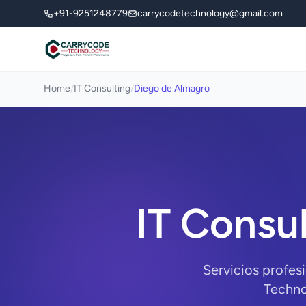
+91-9251248779
carrycodetechnology@gmail.com
Home
/
IT Consulting
/
Diego de Almagro
IT Consu
Servicios profes
Techno