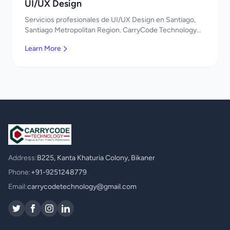
UI/UX Design
Servicios profesionales de UI/UX Design en Santiago,
Santiago Metropolitan Region. CarryCode Technology
ofrece soluciones TI de clase mundial. ¡Bienvenidos!
Learn More
Address:
B225, Kanta Khaturia Colony, Bikaner
Phone:
+91-9251248779
Email:
carrycodetechnology@gmail.com