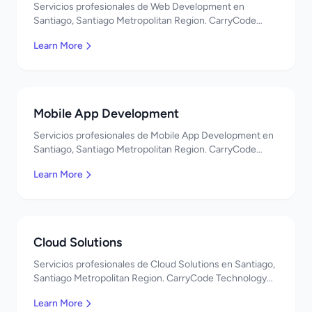
Servicios profesionales de Web Development en
Santiago, Santiago Metropolitan Region. CarryCode
Technology ofrece soluciones TI de clase mundial.
Learn More
¡Bienvenidos!
Mobile App Development
Servicios profesionales de Mobile App Development en
Santiago, Santiago Metropolitan Region. CarryCode
Technology ofrece soluciones TI de clase mundial.
Learn More
¡Bienvenidos!
Cloud Solutions
Servicios profesionales de Cloud Solutions en Santiago,
Santiago Metropolitan Region. CarryCode Technology
ofrece soluciones TI de clase mundial. ¡Bienvenidos!
Learn More