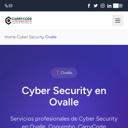
₹
Home
/
Cyber Security
/
Ovalle
📍 Ovalle,
Cyber Security en
Ovalle
Servicios profesionales de Cyber Security
en Ovalle, Coquimbo. CarryCode