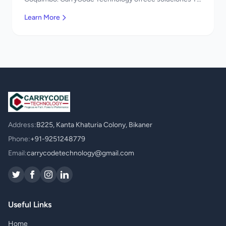
de clase mundial. ¡Bienvenidos!
Learn More
Address:
B225, Kanta Khaturia Colony, Bikaner
Phone:
+91-9251248779
Email:
carrycodetechnology@gmail.com
Useful Links
Home