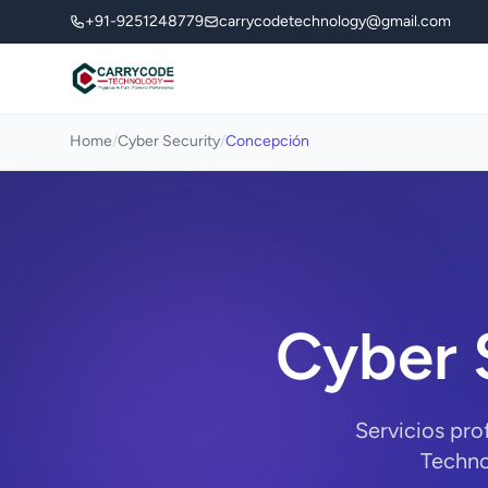
+91-9251248779
carrycodetechnology@gmail.com
Home
/
Cyber Security
/
Concepción
Cyber 
Servicios pro
Techno