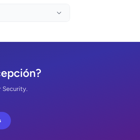
cepción?
 Security.
s