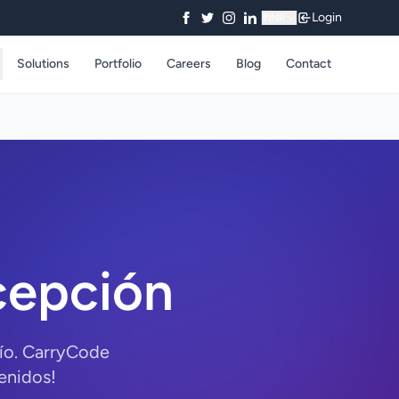
Login
₹
INR
Solutions
Portfolio
Careers
Blog
Contact
cepción
bío. CarryCode
enidos!