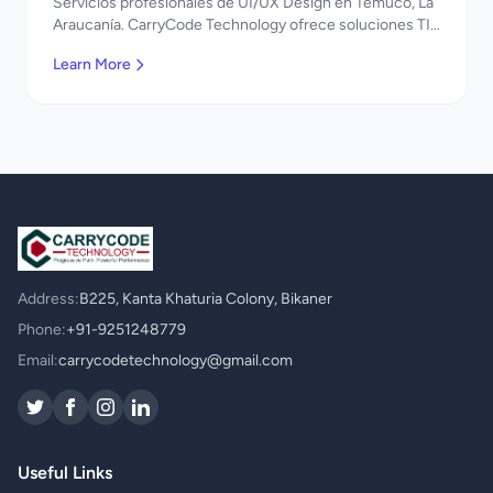
Servicios profesionales de UI/UX Design en Temuco, La
Araucanía. CarryCode Technology ofrece soluciones TI
de clase mundial. ¡Bienvenidos!
Learn More
Address:
B225, Kanta Khaturia Colony, Bikaner
Phone:
+91-9251248779
Email:
carrycodetechnology@gmail.com
Useful Links