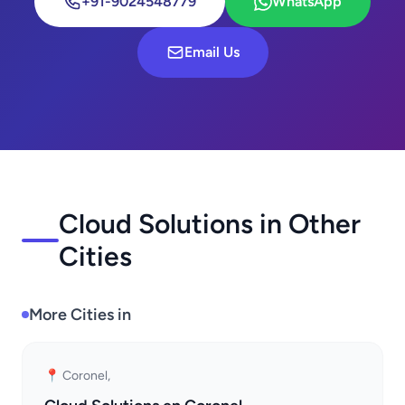
+91-9024548779
WhatsApp
Email Us
Cloud Solutions in Other
Cities
More Cities in
📍 Coronel,