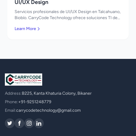
UI/UX Design
Servicios profesionales de UI/UX Design en Talcahuano,
Biobío. CarryCode Technology ofrece soluciones TI de
clase mundial. ¡Bienvenidos!
Learn More
Address:
B225, Kanta Khaturia Colony, Bikaner
Phone:
+91-9251248779
Email:
carrycodetechnology@gmail.com