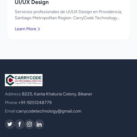
UI/UX Design
Servicios profesionales de UI/UX Design en Providencia,
Santiago Metropolitan Region. CarryCode Technology
ofrece soluciones TI de clase mundial. ¡Bienvenidos!
Learn More
Address:
B225, Kanta Khaturia Colony, Bikaner
Phone:
+91-9251248779
Email:
carrycodetechnology@gmail.com