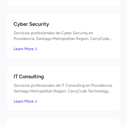
Cyber Security
Servicios profesionales de Cyber Security en
Providencia, Santiago Metropolitan Region. CarryCode
Technology ofrece soluciones TI de clase mundial.
Learn More
¡Bienvenidos!
IT Consulting
Servicios profesionales de IT Consulting en Providencia,
Santiago Metropolitan Region. CarryCode Technology
ofrece soluciones TI de clase mundial. ¡Bienvenidos!
Learn More